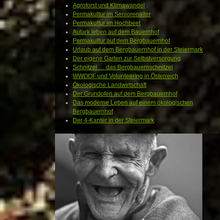
Agroforst und Klimawandel
Permakultur im Seniorenalter
Permakultur im Hochbeet
Autark leben auf dem Bauernhof
Permakultur auf dem Bergbauernhof
Urlaub auf dem Bergbauernhof in der Steiermark
Der eigene Garten zur Selbstversorgung
Schnitzel … das Bergbauernschnitzel
WWOOF und Volunteering in Österreich
Ökologische Landwirtschaft
Der Grundofen auf dem Bergbauernhof
Das moderne Leben auf einem ökologischen
Bergbauernhof
Der 4-Kanter in der Steiermark