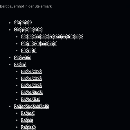
Bergbauernhof in der Steiermark
Skip to content
Startseite
Hofgeschichten
Garteln und andere sinnvolle Dinge
Pimp my Bauernhof
Rezepte
Pinnwand
Galerie
Bilder 2023
Bilder 2025
Bilder 2026
Bilder Rudel
Bilder_Bau
Regenbogenbrücke
Bacardi
Bonnie
Pamirah