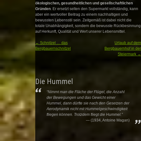
ökologischen, gesundheitlichen und gesellschaftlichen
Gründen
. Er ersetzt selten den Supermarkt vollständig, kann
aber ein wertvoller Beitrag zu einem nachhaltigen und
bewussten Lebensstil sein. Zeitgemäß ist dabei nicht die
totale Unabhängigkeit, sondern die bewusste Rückbesinnung
auf Herkunft, Qualität und Wert unserer Lebensmittel.
←
Schnitzel … das
Urlaub auf dem
Post navigation
Bergbauernschnitzel
Bergbauernhof in der
Steiermark
→
Die Hummel
“Nimmt man die Fläche der Flügel, die Anzahl
der Bewegungen und das Gewicht einer
Hummel, dann dürfte sie nach den Gesetzen der
Aerodynamik nicht mit Hummelgeschwindigkeit
fliegen können. Trotzdem fliegt die Hummel.”
(1934, Antoine Magan)