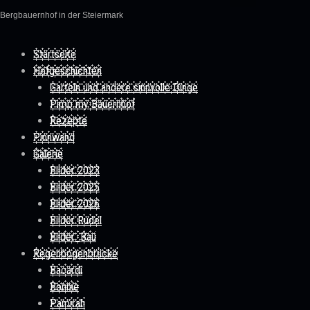
Bergbauernhof in der Steiermark
Skip to content
Startseite
Hofgeschichten
Garteln und andere sinnvolle Dinge
Pimp my Bauernhof
Rezepte
Pinnwand
Galerie
Bilder 2023
Bilder 2025
Bilder 2026
Bilder Rudel
Bilder_Bau
Regenbogenbrücke
Bacardi
Bonnie
Pamirah