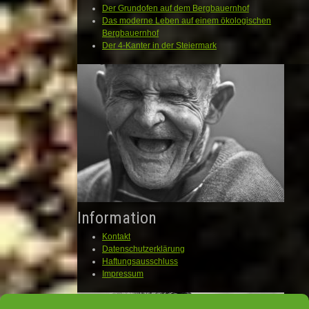
Der Grundofen auf dem Bergbauernhof
Das moderne Leben auf einem ökologischen
Bergbauernhof
Der 4-Kanter in der Steiermark
Information
Kontakt
Datenschutzerklärung
Haftungsausschluss
Impressum