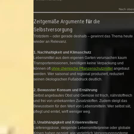
Nach oben
Zeitgemäße Argumente
für
die
Selbstversorgung
Trotzdem – oder gerade deshalb – gewinnt das Thema heute
wieder an Relevanz.
1. Nachhaltigkeit und Klimaschutz
Lebensmittel aus dem eigenen Garten verursachen kaum
Transportemissionen, benötigen keine Verpackung und
können oft
ohne chemische Pflanzenschutzmittel
angebaut
werden. Wer saisonal und regional produziert, reduziert
seinen ökologischen Fußabdruck deutlich.
2. Bewusster Konsum und Ernährung
Selbst angebautes Obst und Gemüse ist frisch, nährstoffreich
und frei von unbekannten Zusatzstoffen. Zudem steigt das
Bewusstsein für den Wert von Lebensmitteln: Wer selbst sät,
pflegt und erntet, wirft weniger weg.
3. Unabhängigkeit und Krisenresilienz
Lieferengpässe, steigende Lebensmittelpreise oder globale
Krisen haben gezeigt, wie verletzlich Versorgungssysteme