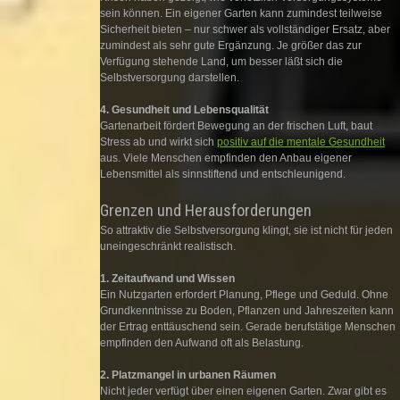
sein können. Ein eigener Garten kann zumindest teilweise
Sicherheit bieten – nur schwer als vollständiger Ersatz, aber
zumindest als sehr gute Ergänzung. Je größer das zur
Verfügung stehende Land, um besser läßt sich die
Selbstversorgung darstellen.
4. Gesundheit und Lebensqualität
Gartenarbeit fördert Bewegung an der frischen Luft, baut
Stress ab und wirkt sich
positiv auf die mentale Gesundheit
aus. Viele Menschen empfinden den Anbau eigener
Lebensmittel als sinnstiftend und entschleunigend.
Grenzen und Herausforderungen
So attraktiv die Selbstversorgung klingt, sie ist nicht für jeden
uneingeschränkt realistisch.
1. Zeitaufwand und Wissen
Ein Nutzgarten erfordert Planung, Pflege und Geduld. Ohne
Grundkenntnisse zu Boden, Pflanzen und Jahreszeiten kann
der Ertrag enttäuschend sein. Gerade berufstätige Menschen
empfinden den Aufwand oft als Belastung.
2. Platzmangel in urbanen Räumen
Nicht jeder verfügt über einen eigenen Garten. Zwar gibt es