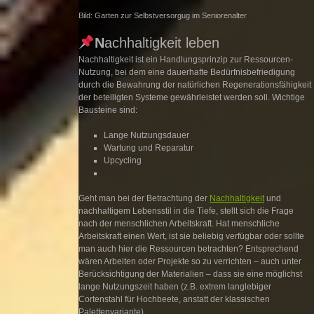
Bild: Garten zur Selbstversorgug im Seniorenalter
N
achhaltigkeit leben
Nachhaltigkeit ist ein Handlungsprinzip zur Ressourcen-
Nutzung, bei dem eine dauerhafte Bedürfnisbefriedigung
durch die Bewahrung der natürlichen Regenerationsfähigkeit
der beteiligten Systeme gewährleistet werden soll. Wichtige
Bausteine sind:
Lange Nutzungsdauer
Wartung und Reparatur
Upcycling
Geht man bei der Betrachtung der
Nachhaltigkeit
und
nachhaltigem Lebensstil in die Tiefe, stellt sich die Frage
nach der menschlichen Arbeitskraft. Hat menschliche
Arbeitskraft einen Wert, ist sie beliebig verfügbar oder sollte
man auch hier die Ressourcen betrachten? Entsprechend
wären Arbeiten oder Projekte so zu verrichten – auch unter
Berücksichtigung der Materialien – dass sie eine möglichst
lange Nutzungszeit haben (z.B. extrem langlebiger
Cortenstahl für Hochbeete, anstatt der klassischen
Palettenvariante).