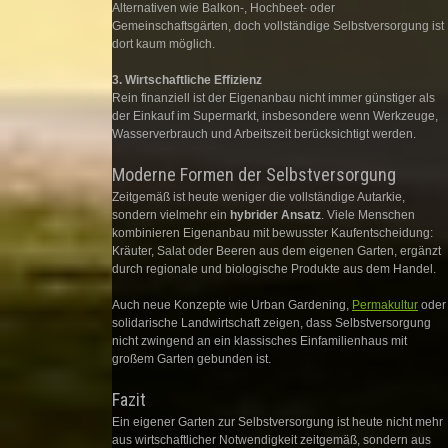
Alternativen wie Balkon-, Hochbeet- oder
Gemeinschaftsgärten, doch vollständige Selbstversorgung ist
dort kaum möglich.
3. Wirtschaftliche Effizienz
Rein finanziell ist der Eigenanbau nicht immer günstiger als
der Einkauf im Supermarkt, insbesondere wenn Werkzeuge,
Wasserverbrauch und Arbeitszeit berücksichtigt werden.
Moderne Formen der Selbstversorgung
Zeitgemäß ist heute weniger die vollständige Autarkie,
sondern vielmehr ein
hybrider Ansatz
. Viele Menschen
kombinieren Eigenanbau mit bewusster Kaufentscheidung:
Kräuter, Salat oder Beeren aus dem eigenen Garten, ergänzt
durch regionale und biologische Produkte aus dem Handel.
Auch neue Konzepte wie Urban Gardening,
Permakultur
oder
solidarische Landwirtschaft zeigen, dass Selbstversorgung
nicht zwingend an ein klassisches Einfamilienhaus mit
großem Garten gebunden ist.
Fazit
Ein eigener Garten zur Selbstversorgung ist heute nicht mehr
aus wirtschaftlicher Notwendigkeit zeitgemäß, sondern aus