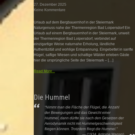
27. Dezember 2025
Keine Kommentare
Urlaub auf dem Bergbauernhof in der Steiermark
Naturgenuss nahe der Thermenregion Bad Loipersdorf Ein
Urlaub auf einem Bergbauernhof in der Steiermark, unweit
der Thermenregion Bad Loipersdorf, verbindet auf
einzigartige Weise naturnahe Erholung, ländliche
Authentizität und wohlige Entspannung. Eingebettet in sanfte
Hügel, saftige Wiesen und schattige Wälder erleben Gäste
hier die ursprüngliche Seite der Steiermark – […]
Read More...
Die Hummel
“Nimmt man die Fläche der Flügel, die Anzahl
der Bewegungen und das Gewicht einer
Hummel, dann dürfte sie nach den Gesetzen der
Aerodynamik nicht mit Hummelgeschwindigkeit
fliegen können. Trotzdem fliegt die Hummel.”
(1934, Antoine Magan)