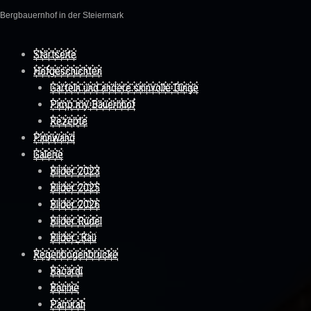
Bergbauernhof in der Steiermark
Skip to content
Startseite
Hofgeschichten
Garteln und andere sinnvolle Dinge
Pimp my Bauernhof
Rezepte
Pinnwand
Galerie
Bilder 2023
Bilder 2025
Bilder 2026
Bilder Rudel
Bilder_Bau
Regenbogenbrücke
Bacardi
Bonnie
Pamirah