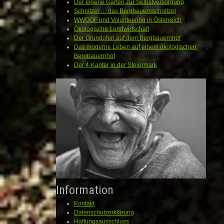
Der eigene Garten zur Selbstversorgung
Schnitzel … das Bergbauernschnitzel
WWOOF und Volunteering in Österreich
Ökologische Landwirtschaft
Der Grundofen auf dem Bergbauernhof
Das moderne Leben auf einem ökologischen
Bergbauernhof
Der 4-Kanter in der Steiermark
Information
Kontakt
Datenschutzerklärung
Haftungsausschluss