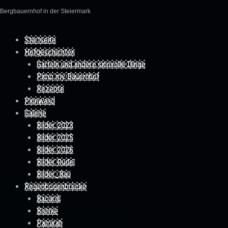
Bergbauernhof in der Steiermark
Skip to content
Startseite
Hofgeschichten
Garteln und andere sinnvolle Dinge
Pimp my Bauernhof
Rezepte
Pinnwand
Galerie
Bilder 2023
Bilder 2025
Bilder 2026
Bilder Rudel
Bilder_Bau
Regenbogenbrücke
Bacardi
Bonnie
Pamirah