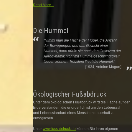
Read More...
Die Hummel
“Nimmt man die Fläche der Flügel, die Anzahl
der Bewegungen und das Gewicht einer
Hummel, dann dürfte sie nach den Gesetzen der
Aerodynamik nicht mit Hummelgeschwindigkeit
fliegen können. Trotzdem fliegt die Hummel.”
(1934, Antoine Magan)
Ökologischer Fußabdruck
Unter dem ökologischen Fußabdruck wird die Fläche auf der
Erde verstanden, die erforderlich ist um den Lebensstil
und Lebensstandard eines Menschen dauerhaft zu
ermöglichen.
Unter
www.fussabdruck.de
können Sie Ihren eigenen