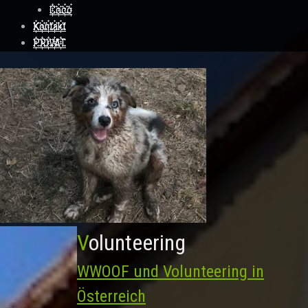
Coco
Kontakt
PRIVAT
Volunteering
WWOOF und Volunteering in
Österreich