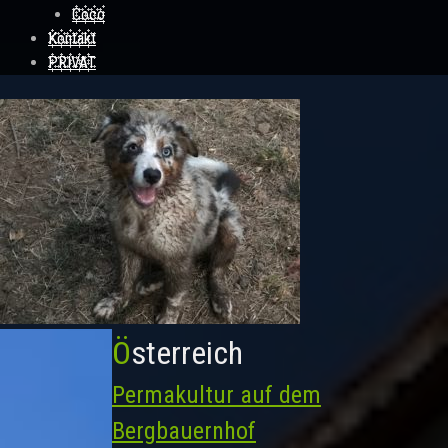
Coco
Kontakt
PRIVAT
Österreich
Permakultur auf dem
Bergbauernhof