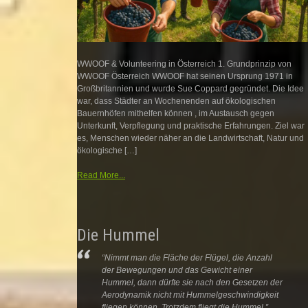
WWOOF & Volunteering in Österreich 1. Grundprinzip von
WWOOF Österreich WWOOF hat seinen Ursprung 1971 in
Großbritannien und wurde Sue Coppard gegründet. Die Idee
war, dass Städter an Wochenenden auf ökologischen
Bauernhöfen mithelfen können , im Austausch gegen
Unterkunft, Verpflegung und praktische Erfahrungen. Ziel war
es, Menschen wieder näher an die Landwirtschaft, Natur und
ökologische […]
Read More...
Die Hummel
“Nimmt man die Fläche der Flügel, die Anzahl
der Bewegungen und das Gewicht einer
Hummel, dann dürfte sie nach den Gesetzen der
Aerodynamik nicht mit Hummelgeschwindigkeit
fliegen können. Trotzdem fliegt die Hummel.”