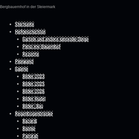
Bergbauernhof in der Steiermark
Skip to content
Startseite
Hofgeschichten
Garteln und andere sinnvolle Dinge
Pimp my Bauernhof
Rezepte
Pinnwand
Galerie
Bilder 2023
Bilder 2025
Bilder 2026
Bilder Rudel
Bilder_Bau
Regenbogenbrücke
Bacardi
Bonnie
Pamirah