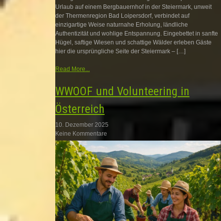
Urlaub auf einem Bergbauernhof in der Steiermark, unweit
der Thermenregion Bad Loipersdorf, verbindet auf
einzigartige Weise naturnahe Erholung, ländliche
Authentizität und wohlige Entspannung. Eingebettet in sanfte
Hügel, saftige Wiesen und schattige Wälder erleben Gäste
hier die ursprüngliche Seite der Steiermark – […]
Read More...
WWOOF und Volunteering in
Österreich
10. Dezember 2025
Keine Kommentare