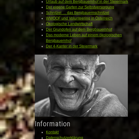
Urlaub auf dem Bergbauernhof in der Steiermark
Der eigene Garten zur Selbstversorgung
Schnitzel … das Bergbauernschnitzel
WWOOF und Volunteering in Österreich
Ökologische Landwirtschaft
Der Grundofen auf dem Bergbauernhof
Das moderne Leben auf einem ökologischen
Bergbauernhof
Der 4-Kanter in der Steiermark
Information
Kontakt
Datenschutzerklärung