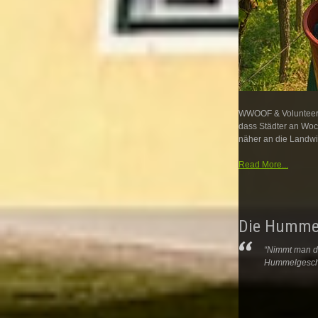
WWOOF & Volunteeri
dass Städter an Woc
näher an die Landwir
Read More...
Die Humme
“Nimmt man di
Hummelgeschwi