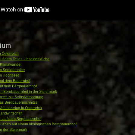
ium
n Österreich
uf dem Teller – Insektenküche
d Klimawandel
m Seniorenalter
im Hochbeet
 auf dem Bauernhof
auf dem Bergbauernhof
m Bergbauernhof in der Steiermark
rten zur Selbstversorgung
as Bergbauernschnitzel
lunteering in Österreich
andwirtschaft
n auf dem Bergbauernhof
Leben auf einem ökologischen Bergbauernhof
in der Steiermark