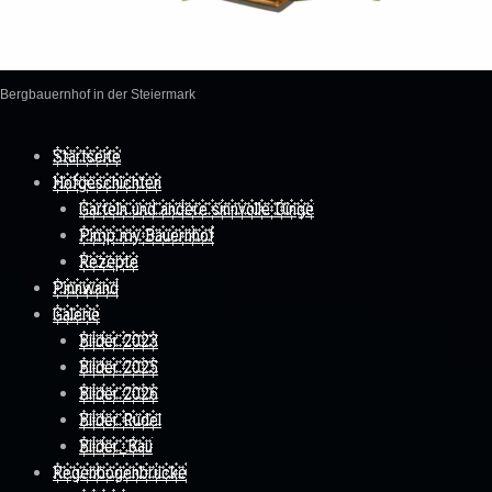
Bergbauernhof in der Steiermark
Skip to content
Startseite
Hofgeschichten
Garteln und andere sinnvolle Dinge
Pimp my Bauernhof
Rezepte
Pinnwand
Galerie
Bilder 2023
Bilder 2025
Bilder 2026
Bilder Rudel
Bilder_Bau
Regenbogenbrücke