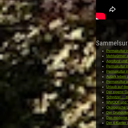
Sammelsur
Permakultur i
Mehlwürmer a
Agroforst un
Permakultur i
Permakultur 
Autark leben
Permakultur 
Urlaub auf de
Der eigene Ga
Schnitzel … d
WWOOF und Vo
Ökologische L
Der Grundofe
Das moderne 
Der 4-Kanter 