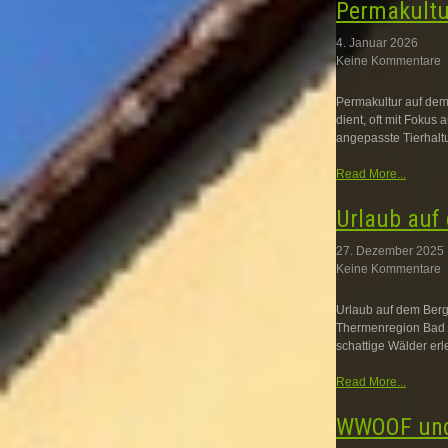
Permakultu
4. Januar 2026
Keine Kommentare
Permakultur auf dem
dient, oft mit Fokus
angepasste Tierhalt
Read More...
Urlaub auf
27. Dezember 2025
Keine Kommentare
Urlaub auf dem Berg
Thermenregion Bad Lo
schattige Wälder erl
Read More...
WWOOF und 