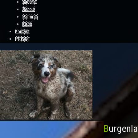
Bacardi
Bonnie
Pamirah
Coco
Kontakt
PRIVAT
Burgenl