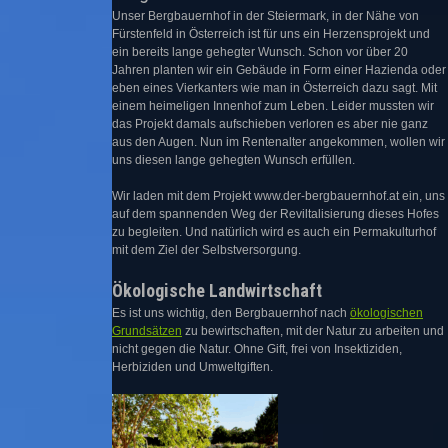
Unser Bergbauernhof in der Steiermark, in der Nähe von
Fürstenfeld in Österreich ist für uns ein Herzensprojekt und
ein bereits lange gehegter Wunsch. Schon vor über 20
Jahren planten wir ein Gebäude in Form einer Hazienda oder
eben eines Vierkanters wie man in Österreich dazu sagt. Mit
einem heimeligen Innenhof zum Leben. Leider mussten wir
das Projekt damals aufschieben verloren es aber nie ganz
aus den Augen. Nun im Rentenalter angekommen, wollen wir
uns diesen lange gehegten Wunsch erfüllen.
Wir laden mit dem Projekt www.der-bergbauernhof.at ein, uns
auf dem spannenden Weg der Reviltalisierung dieses Hofes
zu begleiten. Und natürlich wird es auch ein Permakulturhof
mit dem Ziel der Selbstversorgung.
Ökologische Landwirtschaft
Es ist uns wichtig, den Bergbauernhof nach
ökologischen
Grundsätzen
zu bewirtschaften, mit der Natur zu arbeiten und
nicht gegen die Natur. Ohne Gift, frei von Insektiziden,
Herbiziden und Umweltgiften.