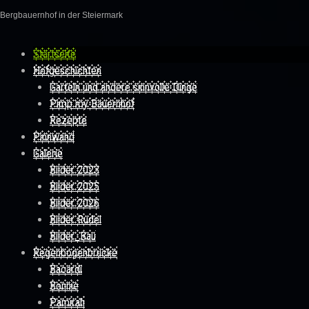
Bergbauernhof in der Steiermark
Skip to content
Startseite
Hofgeschichten
Garteln und andere sinnvolle Dinge
Pimp my Bauernhof
Rezepte
Pinnwand
Galerie
Bilder 2023
Bilder 2025
Bilder 2026
Bilder Rudel
Bilder_Bau
Regenbogenbrücke
Bacardi
Bonnie
Pamirah