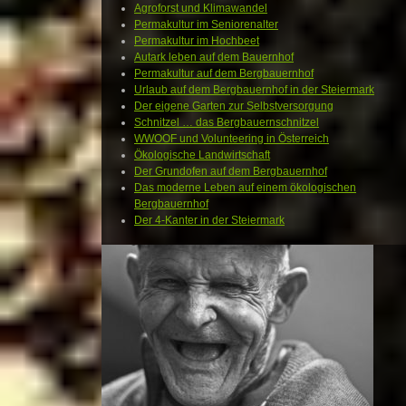
Agroforst und Klimawandel
Permakultur im Seniorenalter
Permakultur im Hochbeet
Autark leben auf dem Bauernhof
Permakultur auf dem Bergbauernhof
Urlaub auf dem Bergbauernhof in der Steiermark
Der eigene Garten zur Selbstversorgung
Schnitzel … das Bergbauernschnitzel
WWOOF und Volunteering in Österreich
Ökologische Landwirtschaft
Der Grundofen auf dem Bergbauernhof
Das moderne Leben auf einem ökologischen
Bergbauernhof
Der 4-Kanter in der Steiermark