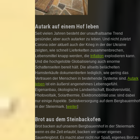
Autark auf einem Hof leben
Seit vielen Jahren besteht der unaufhaltsame Trend
gesünder, aber auch autarker zu leben. Und nicht zuletzt
Corona oder aktuell auch der Krieg in der der Ukraine
zeigten, wie schnell Lieferketten zusammenbrechen,
Lebensmittel knapp werden, die
Inflation
explodieren kann.
Und die hochgelobte Globalisierung auch enorme
Schattenseiten bereit hält. Die allseits belächelten
Hamsterkäufe dokumentierten lediglich, wie gering das
Vertrauen der Menschen in bestehende Systeme sind.
Autark
leben
ist ein äußerst angenehmes Lebensgefühl.
Eigenanbau, ökologische Landwirtschaft, Biodiversivität,
Photovoltaik, Solarthermie, Elektromobilität usw. sind dabei
nur einige Aspekte. Selbstversorgung auf dem Bergbauernhof
in der Steiermark. [
weiter
]
Brot aus dem Steinbackofen
Brot backen auf unserem Bergbauernhof in der Steiermark:
wenn es die Zeit erlaubt, backen wir unser eigenes
Sauerteigbrot. Es macht aber nicht nur Spaß, eigenes Brot zu