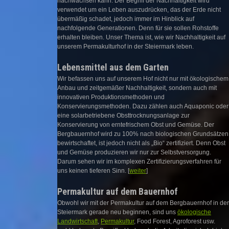
nachwachsen kann. Der Begriff der Nachhaltigkeit wird
verwendet um ein Leben auszudrücken, das der Erde nicht
übermäßig schadet, jedoch immer im Hinblick auf
nachfolgende Generationen. Denn für sie sollen Rohstoffe
erhalten bleiben. Unser Thema ist, wie wir Nachhaltigkeit auf
unserem Permakulturhof in der Steiermark leben.
Lebensmittel aus dem Garten
Wir befassen uns auf unserem Hof nicht nur mit ökologischem
Anbau und zeitgemäßer Nachhaltigkeit, sondern auch mit
innovativen Produktionsmethoden und
Konservierungsmethoden. Dazu zählen auch Aquaponic oder
eine solarbetriebene Obsttrocknungsanlage zur
Konservierung von erntefrischem Obst und Gemüse. Der
Bergbauernhof wird zu 100% nach biologischen Grundsätzen
bewirtschaftet, ist jedoch nicht als „Bio“ zertifiziert. Denn Obst
und Gemüse produzieren wir nur zur Selbstversorgung.
Darum sehen wir im komplexen Zertifizierungsverfahren für
uns keinen tieferen Sinn. [
weiter
]
Permakultur auf dem Bauernhof
Obwohl wir mit der Permakultur auf dem Bergbauernhof in der
Steiermark gerade neu beginnen, sind uns
ökologische
Landwirtschaft
,
Permakultur
, Food Forest, Agroforest usw.