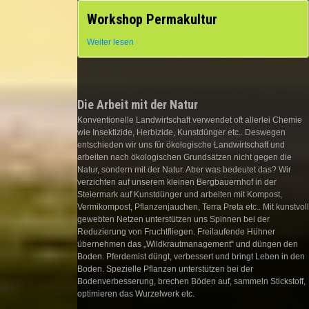
Workshop Permakultur
Wir bieten auf unserem Bauernhof einen 1-tägigen
Weiter lesen
Workshop für Permakultur an, der die spezielle
regionale Situation berücksichtigt.
Ort:
Die Arbeit mit der Natur
Zielgruppe: Anfänger und Fortgeschrittene
Konventionelle Landwirtschaft verwendet oft allerlei Chemie
wie Insektizide, Herbizide, Kunstdünger etc.. Deswegen
Dauer: 4 Stunden
entschieden wir uns für ökologische Landwirtschaft und
arbeiten nach ökologischen Grundsätzen nicht gegen die
Beginn: 09:30 Uhr
Natur, sondern mit der Natur. Aber was bedeutet das? Wir
verzichten auf unserem kleinen Bergbauernhof in der
Teilnehmer: mind. 2 Personen, max. 10 Personen
Steiermark auf Kunstdünger und arbeiten mit Kompost,
Vermikompost, Pflanzenjauchen, Terra Preta etc.. Mit kunstvoll
Preis: auf Anfrage
gewebten Netzen unterstützen uns Spinnen bei der
Reduzierung von Fruchtfliegen. Freilaufende Hühner
Termin: nach Vereinbarung
übernehmen das „Wildkrautmanagement“ und düngen den
Boden. Pferdemist düngt, verbessert und bringt Leben in den
Boden. Spezielle Pflanzen unterstützen bei der
Bodenverbesserung, brechen Böden auf, sammeln Stickstoff,
optimieren das Wurzelwerk etc.