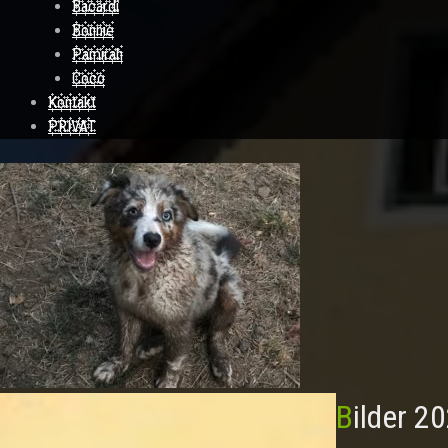
Bacardi
Bonnie
Pamirah
Coco
Kontakt
PRIVAT
Bilder 2