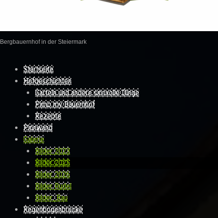
Bergbauernhof in der Steiermark
Skip to content
Startseite
Hofgeschichten
Garteln und andere sinnvolle Dinge
Pimp my Bauernhof
Rezepte
Pinnwand
Galerie
Bilder 2023
Bilder 2025
Bilder 2026
Bilder Rudel
Bilder_Bau
Regenbogenbrücke