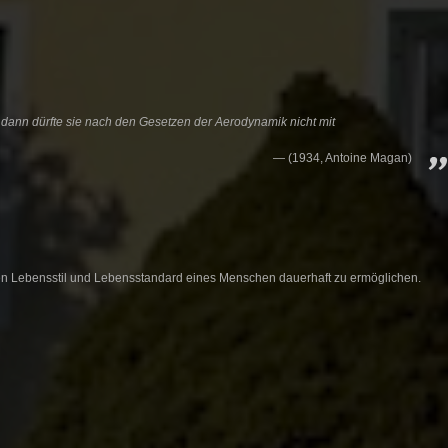
dann dürfte sie nach den Gesetzen der Aerodynamik nicht mit
(1934, Antoine Magan)
 den Lebensstil und Lebensstandard eines Menschen dauerhaft zu ermöglichen.