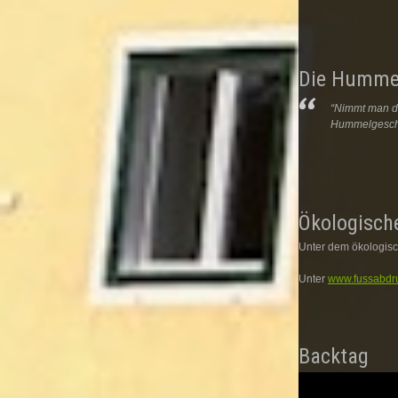
Die Humme
“Nimmt man di
Hummelgeschwi
Ökologisch
Unter dem ökologisc
Unter
www.fussabdr
Backtag