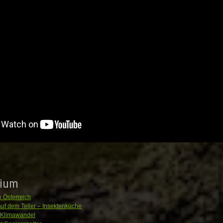
ium
n Österreich
uf dem Teller – Insektenküche
d Klimawandel