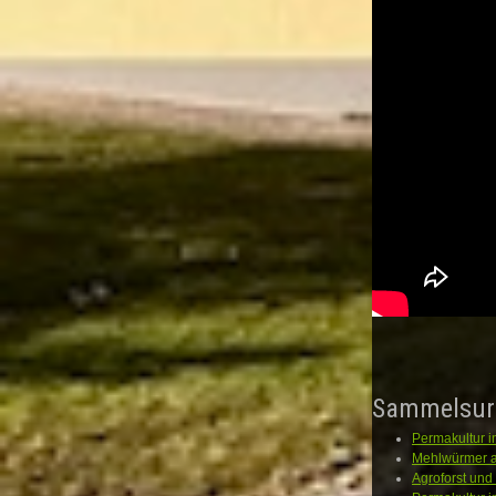
Sammelsur
Permakultur i
Mehlwürmer a
Agroforst un