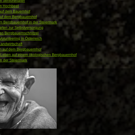
m Seniorenalter
im Hochbeet
 auf dem Bauernhof
auf dem Bergbauernhof
m Bergbauernhof in der Steiermark
rten zur Selbstversorgung
as Bergbauernschnitzel
lunteering in Österreich
andwirtschaft
n auf dem Bergbauernhof
Leben auf einem ökologischen Bergbauernhof
in der Steiermark