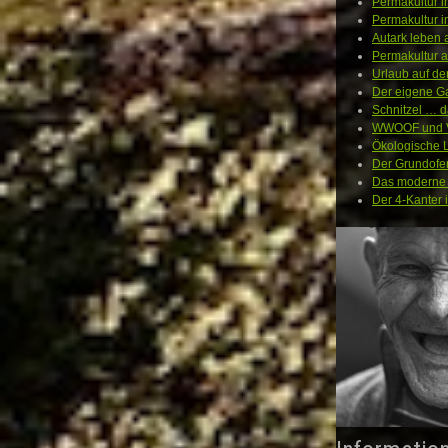
Permakultur i
Permakultur 
Autark leben
Permakultur 
Urlaub auf de
Der eigene Ga
Schnitzel … d
WWOOF und Vo
Ökologische L
Der Grundofe
Das moderne 
Der 4-Kanter 