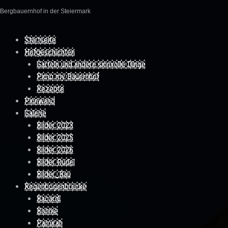
Bergbauernhof in der Steiermark
Skip to content
Startseite
Hofgeschichten
Garteln und andere sinnvolle Dinge
Pimp my Bauernhof
Rezepte
Pinnwand
Galerie
Bilder 2023
Bilder 2025
Bilder 2026
Bilder Rudel
Bilder_Bau
Regenbogenbrücke
Bacardi
Bonnie
Pamirah