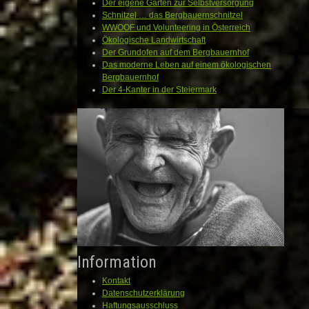
Der eigene Garten zur Selbstversorgung
Schnitzel … das Bergbauernschnitzel
WWOOF und Volunteering in Österreich
Ökologische Landwirtschaft
Der Grundofen auf dem Bergbauernhof
Das moderne Leben auf einem ökologischen
Bergbauernhof
Der 4-Kanter in der Steiermark
Information
Kontakt
Datenschutzerklärung
Haftungsausschluss