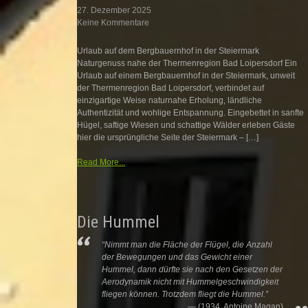
27. Dezember 2025
Keine Kommentare
Urlaub auf dem Bergbauernhof in der Steiermark
Naturgenuss nahe der Thermenregion Bad Loipersdorf Ein
Urlaub auf einem Bergbauernhof in der Steiermark, unweit
der Thermenregion Bad Loipersdorf, verbindet auf
einzigartige Weise naturnahe Erholung, ländliche
Authentizität und wohlige Entspannung. Eingebettet in sanfte
Hügel, saftige Wiesen und schattige Wälder erleben Gäste
hier die ursprüngliche Seite der Steiermark – […]
Read More...
Die Hummel
“Nimmt man die Fläche der Flügel, die Anzahl
der Bewegungen und das Gewicht einer
Hummel, dann dürfte sie nach den Gesetzen der
Aerodynamik nicht mit Hummelgeschwindigkeit
fliegen können. Trotzdem fliegt die Hummel.”
(1934, Antoine Magan)