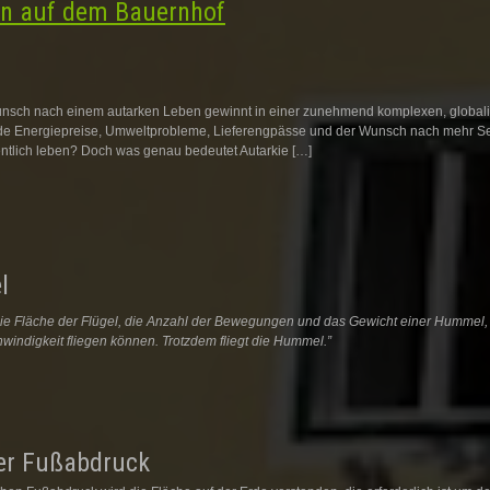
en auf dem Bauernhof
unsch nach einem autarken Leben gewinnt in einer zunehmend komplexen, globalis
de Energiepreise, Umweltprobleme, Lieferengpässe und der Wunsch nach mehr Se
gentlich leben? Doch was genau bedeutet Autarkie […]
l
e Fläche der Flügel, die Anzahl der Bewegungen und das Gewicht einer Hummel, 
ndigkeit fliegen können. Trotzdem fliegt die Hummel.”
er Fußabdruck