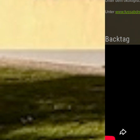
Unter dem ökologisc
Unter
www.fussabdr
Backtag