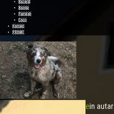
Bacardi
Bonnie
Pamirah
Coco
Kontakt
PRIVAT
ein auta