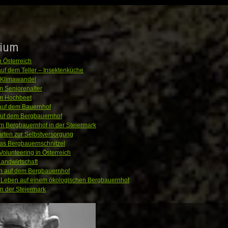
ium
n Österreich
uf dem Teller – Insektenküche
d Klimawandel
m Seniorenalter
im Hochbeet
 auf dem Bauernhof
auf dem Bergbauernhof
m Bergbauernhof in der Steiermark
rten zur Selbstversorgung
as Bergbauernschnitzel
lunteering in Österreich
andwirtschaft
n auf dem Bergbauernhof
Leben auf einem ökologischen Bergbauernhof
in der Steiermark