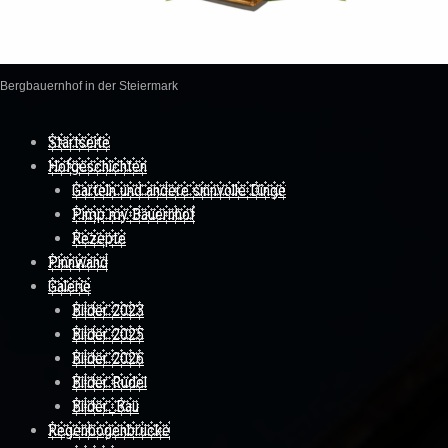
Bergbauernhof in der Steiermark
Skip to content
Startseite
Hofgeschichten
Garteln und andere sinnvolle Dinge
Pimp my Bauernhof
Rezepte
Pinnwand
Galerie
Bilder 2023
Bilder 2025
Bilder 2026
Bilder Rudel
Bilder_Bau
Regenbogenbrücke