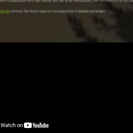
hen Fußabdruck wird die Fläche auf der Erde verstanden, die erforderlich ist um
uck.de
können Sie Ihren eigenen biologischen Fußabdruck testen.