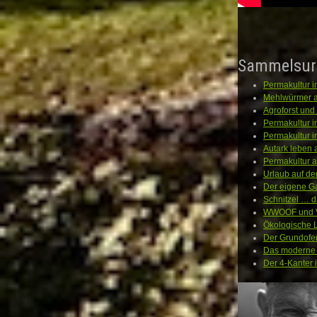
Sammelsur
Permakultur i
Mehlwürmer a
Agroforst un
Permakultur i
Permakultur 
Autark leben
Permakultur 
Urlaub auf de
Der eigene Ga
Schnitzel … d
WWOOF und Vo
Ökologische L
Der Grundofe
Das moderne 
Der 4-Kanter 