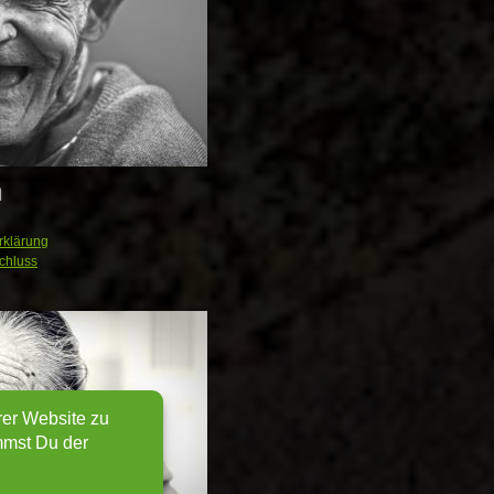
n
rklärung
chluss