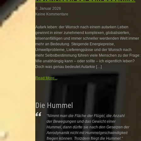
6. Januar 2026
Keine Kommentare
Autark leben: der Wunsch nach einem autarken Leben
gewinnt in einer zunehmend komplexen, globalisierten,
krisenanfälligen und immer schneller werdenden Welt immer
mehr an Bedeutung. Steigende Energiepreise,
Umweltprobleme, Lieferengpässe und der Wunsch nach
mehr Selbstbestimmung führen viele Menschen zu der Frage:
Wie unabhängig kann – oder sollte – ich eigentlich leben?
Doch was genau bedeutet Autarkie […]
Read More...
Die Hummel
“Nimmt man die Fläche der Flügel, die Anzahl
der Bewegungen und das Gewicht einer
Hummel, dann dürfte sie nach den Gesetzen der
Aerodynamik nicht mit Hummelgeschwindigkeit
fliegen können. Trotzdem fliegt die Hummel.”