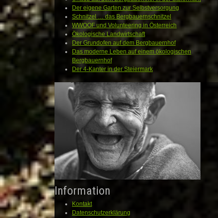
Der eigene Garten zur Selbstversorgung
Schnitzel … das Bergbauernschnitzel
WWOOF und Volunteering in Österreich
Ökologische Landwirtschaft
Der Grundofen auf dem Bergbauernhof
Das moderne Leben auf einem ökologischen
Bergbauernhof
Der 4-Kanter in der Steiermark
Information
Kontakt
Datenschutzerklärung