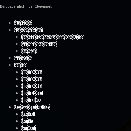
Bergbauernhof in der Steiermark
Skip to content
Startseite
Hofgeschichten
Garteln und andere sinnvolle Dinge
Pimp my Bauernhof
Rezepte
Pinnwand
Galerie
Bilder 2023
Bilder 2025
Bilder 2026
Bilder Rudel
Bilder_Bau
Regenbogenbrücke
Bacardi
Bonnie
Pamirah