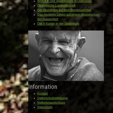
WWOOF und Volunteering in Österreich
Ökologische Landwirtschaft
Der Grundofen auf dem Bergbauernhof
Das moderne Leben auf einem ökologischen
Bergbauernhof
Der 4-Kanter in der Steiermark
Information
Kontakt
Datenschutzerklärung
Haftungsausschluss
Impressum