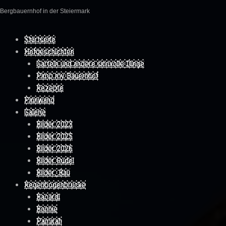
Bergbauernhof in der Steiermark
Skip to content
Startseite
Hofgeschichten
Garteln und andere sinnvolle Dinge
Pimp my Bauernhof
Rezepte
Pinnwand
Galerie
Bilder 2023
Bilder 2025
Bilder 2026
Bilder Rudel
Bilder_Bau
Regenbogenbrücke
Bacardi
Bonnie
Pamirah