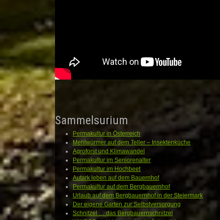
Sammelsurium
Permakultur in Österreich
Mehlwürmer auf dem Teller – Insektenküche
Agroforst und Klimawandel
Permakultur im Seniorenalter
Permakultur im Hochbeet
Autark leben auf dem Bauernhof
Permakultur auf dem Bergbauernhof
Urlaub auf dem Bergbauernhof in der Steiermark
Der eigene Garten zur Selbstversorgung
Schnitzel … das Bergbauernschnitzel