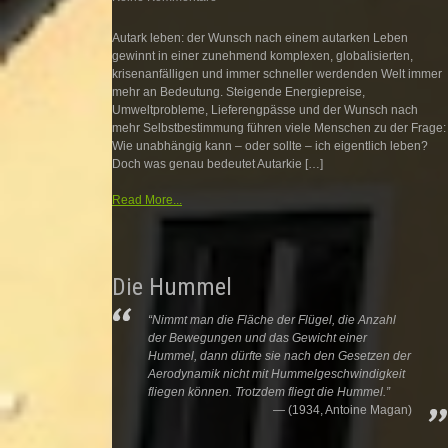
Autark leben: der Wunsch nach einem autarken Leben
gewinnt in einer zunehmend komplexen, globalisierten,
krisenanfälligen und immer schneller werdenden Welt immer
mehr an Bedeutung. Steigende Energiepreise,
Umweltprobleme, Lieferengpässe und der Wunsch nach
mehr Selbstbestimmung führen viele Menschen zu der Frage:
Wie unabhängig kann – oder sollte – ich eigentlich leben?
Doch was genau bedeutet Autarkie […]
Read More...
Die Hummel
“Nimmt man die Fläche der Flügel, die Anzahl
der Bewegungen und das Gewicht einer
Hummel, dann dürfte sie nach den Gesetzen der
Aerodynamik nicht mit Hummelgeschwindigkeit
fliegen können. Trotzdem fliegt die Hummel.”
(1934, Antoine Magan)