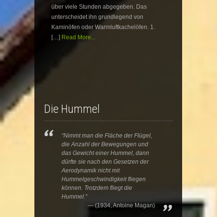
über viele Stunden abgegeben. Das
unterscheidet ihn grundlegend von
Kaminöfen oder Warmluftkachelöfen. 1.
[…]
Read More...
Die Hummel
“Nimmt man die Fläche der Flügel,
die Anzahl der Bewegungen und
das Gewicht einer Hummel, dann
dürfte sie nach den Gesetzen der
Aerodynamik nicht mit
Hummelgeschwindigkeit fliegen
können. Trotzdem fliegt die
Hummel.”
(1934, Antoine Magan)