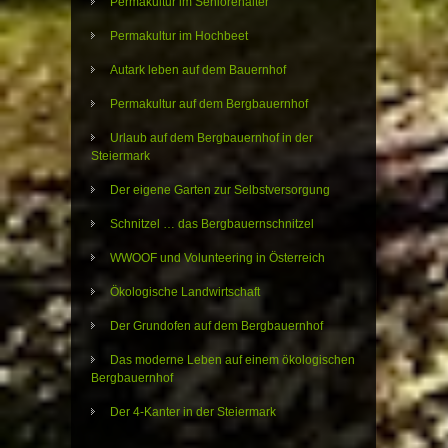
Permakultur im Seniorenalter
Permakultur im Hochbeet
Autark leben auf dem Bauernhof
Permakultur auf dem Bergbauernhof
Urlaub auf dem Bergbauernhof in der
Steiermark
Der eigene Garten zur Selbstversorgung
Schnitzel … das Bergbauernschnitzel
WWOOF und Volunteering in Österreich
Ökologische Landwirtschaft
Der Grundofen auf dem Bergbauernhof
Das moderne Leben auf einem ökologischen
Bergbauernhof
Der 4-Kanter in der Steiermark