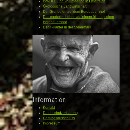
WWOOF und Volunteering in Österreich
Ökologische Landwirtschaft
Der Grundofen auf dem Bergbauernhof
Das moderne Leben auf einem ökologischen
Bergbauernhof
Der 4-Kanter in der Steiermark
Information
Kontakt
Datenschutzerklärung
Haftungsausschluss
Impressum