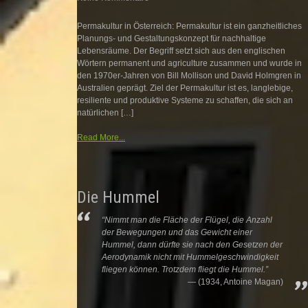
Permakultur in Österreich: Permakultur ist ein ganzheitliches
Planungs- und Gestaltungskonzept für nachhaltige
Lebensräume. Der Begriff setzt sich aus den englischen
Wörtern permanent und agriculture zusammen und wurde in
den 1970er-Jahren von Bill Mollison und David Holmgren in
Australien geprägt. Ziel der Permakultur ist es, langlebige,
resiliente und produktive Systeme zu schaffen, die sich an
natürlichen […]
Read More...
Die Hummel
“Nimmt man die Fläche der Flügel, die Anzahl
der Bewegungen und das Gewicht einer
Hummel, dann dürfte sie nach den Gesetzen der
Aerodynamik nicht mit Hummelgeschwindigkeit
fliegen können. Trotzdem fliegt die Hummel.”
(1934, Antoine Magan)