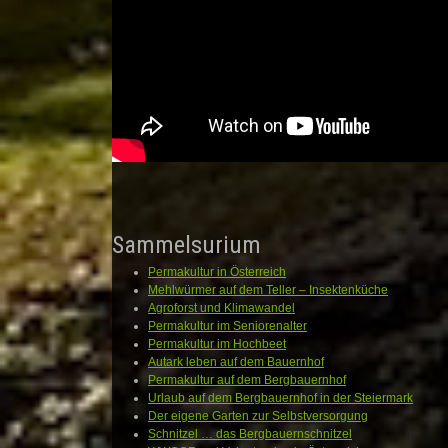
Sammelsurium
Permakultur in Österreich
Mehlwürmer auf dem Teller – Insektenküche
Agroforst und Klimawandel
Permakultur im Seniorenalter
Permakultur im Hochbeet
Autark leben auf dem Bauernhof
Permakultur auf dem Bergbauernhof
Urlaub auf dem Bergbauernhof in der Steiermark
Der eigene Garten zur Selbstversorgung
Schnitzel … das Bergbauernschnitzel