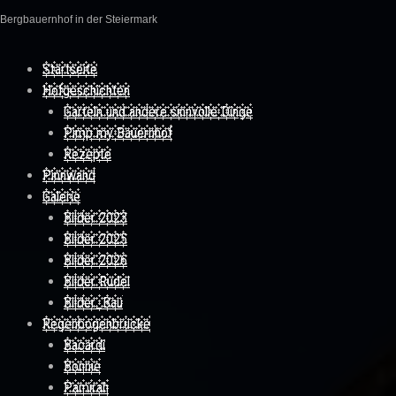
Bergbauernhof in der Steiermark
Skip to content
Startseite
Hofgeschichten
Garteln und andere sinnvolle Dinge
Pimp my Bauernhof
Rezepte
Pinnwand
Galerie
Bilder 2023
Bilder 2025
Bilder 2026
Bilder Rudel
Bilder_Bau
Regenbogenbrücke
Bacardi
Bonnie
Pamirah